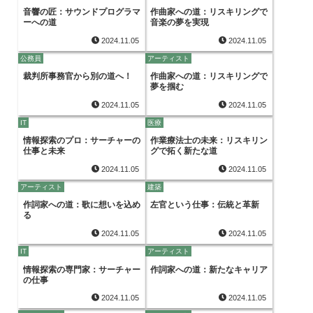
音響の匠：サウンドプログラマ
作曲家への道：リスキリングで
ーへの道
音楽の夢を実現
2024.11.05
2024.11.05
公務員
アーティスト
裁判所事務官から別の道へ！
作曲家への道：リスキリングで
夢を掴む
2024.11.05
2024.11.05
IT
医療
情報探索のプロ：サーチャーの
作業療法士の未来：リスキリン
仕事と未来
グで拓く新たな道
2024.11.05
2024.11.05
アーティスト
建築
作詞家への道：歌に想いを込め
左官という仕事：伝統と革新
る
2024.11.05
2024.11.05
IT
アーティスト
情報探索の専門家：サーチャー
作詞家への道：新たなキャリア
の仕事
2024.11.05
2024.11.05