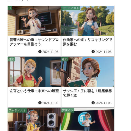
IT
アーティスト
音響の匠への道：サウンドプロ
作曲家への道：リスキリングで
グラマーを目指そう
夢を掴む
2024.11.06
2024.11.06
建築
建築
左官という仕事：未来への展望
サッシ工：手に職を！建築業界
で輝く道
2024.11.06
2024.11.06
アーティスト
デザイン