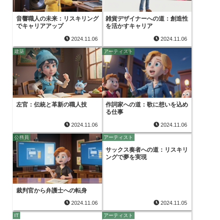
音響職人の未来：リスキリング
雑貨デザイナーへの道：創造性
でキャリアアップ
を活かすキャリア
2024.11.06
2024.11.06
建築
アーティスト
左官：伝統と革新の職人技
作詞家への道：歌に想いを込め
る仕事
2024.11.06
2024.11.06
公務員
アーティスト
サックス奏者への道：リスキリ
ングで夢を実現
裁判官から弁護士への転身
2024.11.06
2024.11.05
IT
アーティスト