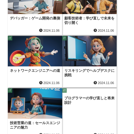
デバッガー：ゲーム開発の裏側
顧客技術者：学び直しで未来を
切り開く
2024.11.06
2024.11.06
IT
IT
ネットワークエンジニアへの道
リスキリングでヘルプデスクに
挑戦
2024.11.06
2024.11.06
IT
IT
プログラマーの学び直しと将来
設計
技術営業の道：セールスエンジ
ニアの魅力