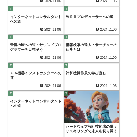
2024.11.06
2024.11.06
IT
IT
インターネットコンサルタント
ＷＥＢプロデューサーへの道
への道
2024.11.06
2024.11.06
IT
IT
音響の匠への道：サウンドプロ
情報検索の達人：サーチャーの
グラマーを目指そう
仕事とは
2024.11.06
2024.11.06
IT
IT
ＯＡ機器インストラクターへの
計算機操作員の学び直し
道
2024.11.06
2024.11.06
IT
IT
インターネットコンサルタント
への道
ハードウェア設計技術者の道：
リスキリングで未来を切り開く