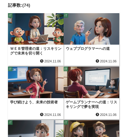
記事数:(74)
IT
IT
ＷＥＢ管理者の道：リスキリン
ウェブプログラマーへの道
グで未来を切り開く
2024.11.06
2024.11.06
IT
IT
学び続けよう、未来の技術者
ゲームプランナーへの道：リス
キリングで夢を実現
2024.11.06
2024.11.06
IT
IT