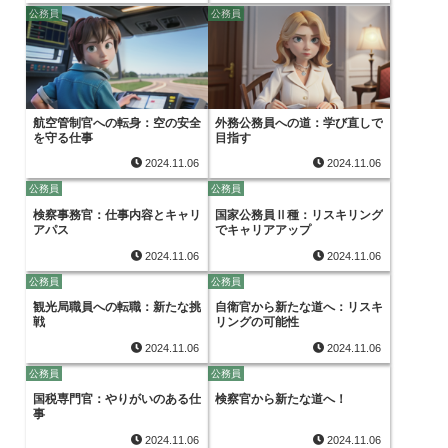
公務員
公務員
航空管制官への転身：空の安全
外務公務員への道：学び直しで
を守る仕事
目指す
2024.11.06
2024.11.06
公務員
公務員
検察事務官：仕事内容とキャリ
国家公務員Ⅱ種：リスキリング
アパス
でキャリアアップ
2024.11.06
2024.11.06
公務員
公務員
観光局職員への転職：新たな挑
自衛官から新たな道へ：リスキ
戦
リングの可能性
2024.11.06
2024.11.06
公務員
公務員
国税専門官：やりがいのある仕
検察官から新たな道へ！
事
2024.11.06
2024.11.06