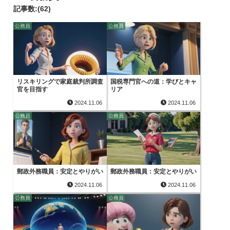
記事数:(62)
公務員
公務員
リスキリングで家庭裁判所調査
国税専門官への道：学びとキャ
官を目指す
リア
2024.11.06
2024.11.06
公務員
公務員
郵政外務職員：安定とやりがい
郵政外務職員：安定とやりがい
2024.11.06
2024.11.06
公務員
公務員