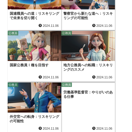
国連職員への道：リスキリング
警察官から新たな道へ：リスキ
で未来を切り開く
リングの可能性
2024.11.06
2024.11.06
公務員
公務員
国家公務員Ⅰ種を目指す
地方公務員への転職：リスキリ
ングのススメ
2024.11.06
2024.11.06
公務員
公務員
労働基準監督官：やりがいのあ
る仕事
外交官への転身：リスキリング
の可能性
2024.11.06
2024.11.06