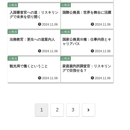
公務員
公務員
入国審査官への道：リスキリン
国際公務員：世界を舞台に活躍
グで未来を切り開く
2024.11.06
2024.11.06
公務員
公務員
法務教官：更生への道案内人
国家公務員Ⅲ種：仕事内容とキ
ャリアパス
2024.11.06
2024.11.06
公務員
公務員
観光局で働くということ
家庭裁判所調査官：リスキリン
グで目指せる？
2024.11.06
2024.11.06
次
1
2
3
へ