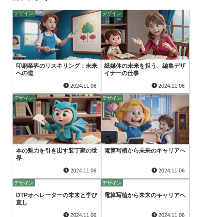
デザイン
デザイン
印刷業界のリスキリング：未来
紙媒体の未来を担う、編集デザ
への道
イナーの仕事
2024.11.06
2024.11.06
デザイン
デザイン
本の魅力を引き出す装丁家の世
電算写植から未来のキャリアへ
界
2024.11.06
2024.11.06
デザイン
デザイン
DTPオペレーターの未来と学び
電算写植から未来のキャリアへ
直し
2024.11.06
2024.11.06