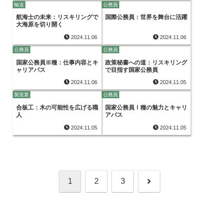
輸送
公務員
航海士の未来：リスキリングで
国際公務員：世界を舞台に活躍
大海原を切り開く
2024.11.06
2024.11.06
公務員
公務員
国家公務員Ⅲ種：仕事内容とキ
政策秘書への道：リスキリング
ャリアパス
で目指す国家公務員
2024.11.06
2024.11.05
製造業
公務員
合板工：木の可能性を広げる職
国家公務員Ⅰ種の魅力とキャリ
人
アパス
2024.11.05
2024.11.05
次
1
2
3
へ