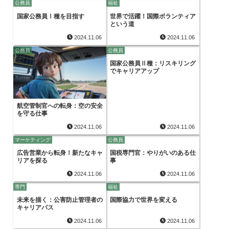
公務員
福祉
国家公務員Ⅰ種を目指す
世界で活躍！国際ボランティア
という道
2024.11.06
2024.11.06
公務員
公務員
国家公務員Ⅱ種：リスキリング
でキャリアアップ
航空管制官への転身：空の安全
を守る仕事
2024.11.06
2024.11.06
マーケティング
公務員
広告営業から転身！新たなキャ
国税専門官：やりがいのある仕
リアを探る
事
2024.11.06
2024.11.06
専門
福祉
未来を描く：公害防止管理者の
国際協力で世界を変える
キャリアパス
2024.11.06
2024.11.06