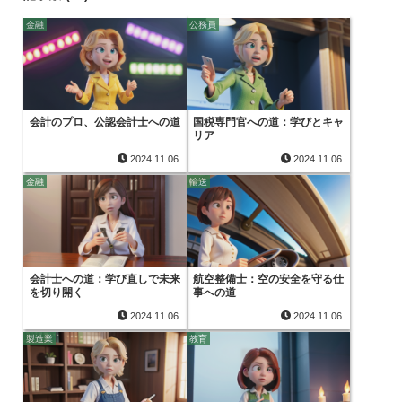
金融
公務員
会計のプロ、公認会計士への道
国税専門官への道：学びとキャ
リア
2024.11.06
2024.11.06
金融
輸送
会計士への道：学び直しで未来
航空整備士：空の安全を守る仕
を切り開く
事への道
2024.11.06
2024.11.06
製造業
教育