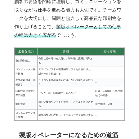
顧客の要望を的確に理解し、コミュニケーションを
取りながら仕事を進める能力も大切です。チームワ
ークを大切にし、周囲と協力して高品質な印刷物を
作り上げることで、
製版オペレーターとしての仕事
の幅は大きく広がる
でしょう。
必要な能力
詳細
習得方法
微妙な色の違いを見分け、印刷物に正確に再現す
色の識別能力
–
る
コンピューター操
デザインソフトや画像編集ソフトを自在に操り、
–
作技術
版データを作成する
手先の器用さ、几
ミクロン単位の誤差も許されない作業を正確に行
–
帳面さ
う
印刷技術に関する
経験、印刷会社・専門学
インク、紙、印刷機の仕組みなど
専門知識
校での研修
新しい技術やソフトを習得し、スキルを向上させ
学習意欲
自主学習、研修
る
コミュニケーショ
顧客の要望を理解し、チームワークを大切にする
–
ン能力
製版オペレーターになるための道筋