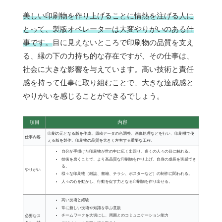
美しい印刷物を作り上げることに情熱を注げる人に
とって、製版オペレーターは大変やりがいのある仕
事です。
目に見えないところで印刷物の品質を支え
る、縁の下の力持ち的な存在ですが、その仕事は、
社会に大きな影響を与えています。高い技術と責任
感を持って仕事に取り組むことで、大きな達成感と
やりがいを感じることができるでしょう。
項目
内容
印刷の元となる版を作成。原稿データの色調整、画像処理などを行い、印刷機で使
仕事内容
える版を製作。印刷物の品質を大きく左右する重要な工程。
自分が手掛けた印刷物が世の中に広く出回り、多くの人々の目に触れる。
技術を磨くことで、より高品質な印刷物を作り上げ、自身の成長を実感でき
る。
やりがい
様々な印刷物（雑誌、書籍、チラシ、ポスターなど）の制作に関われる。
人々の心を動かし、行動を促す力となる印刷物を作り出せる。
高い技術と経験
常に新しい技術や知識を学ぶ意欲
チームワークを大切にし、周囲とのコミュニケーション能力
必要なス