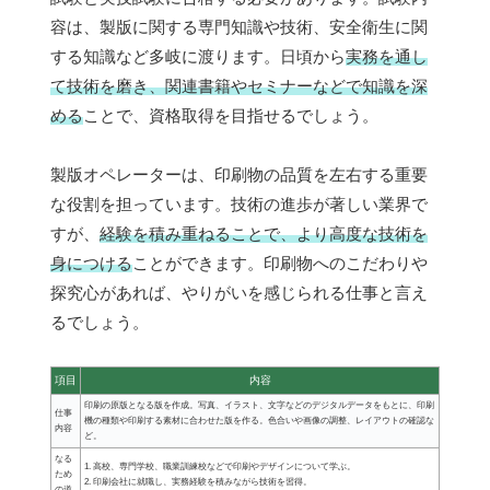
容は、製版に関する専門知識や技術、安全衛生に関
する知識など多岐に渡ります。日頃から
実務を通し
て技術を磨き、関連書籍やセミナーなどで知識を深
める
ことで、資格取得を目指せるでしょう。
製版オペレーターは、印刷物の品質を左右する重要
な役割を担っています。技術の進歩が著しい業界で
すが、
経験を積み重ねることで、より高度な技術を
身につける
ことができます。印刷物へのこだわりや
探究心があれば、やりがいを感じられる仕事と言え
るでしょう。
項目
内容
印刷の原版となる版を作成。写真、イラスト、文字などのデジタルデータをもとに、印刷
仕事
機の種類や印刷する素材に合わせた版を作る。色合いや画像の調整、レイアウトの確認な
内容
ど。
なる
1. 高校、専門学校、職業訓練校などで印刷やデザインについて学ぶ。
ため
2. 印刷会社に就職し、実務経験を積みながら技術を習得。
の道