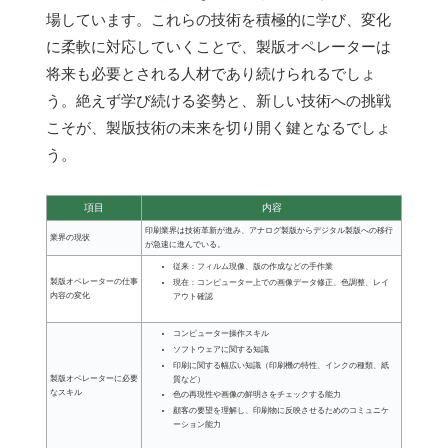
場しています。これらの技術を積極的に学び、変化
に柔軟に対応していくことで、製版オペレーターは
将来も必要とされる人材であり続けられるでしょ
う。絶えず学び続ける姿勢と、新しい技術への挑戦
こそが、製版技術の未来を切り開く鍵となるでしょ
う。
項目
内容
印刷業界は技術革新が進み、アナログ製版からデジタル製版への移行
業界の現状
が急速に進んでいる。
従来：フィルム現像、版の作成などの手作業
製版オペレーターの仕事
現在：コンピューター上での画像データ修正、色調整、レイ
内容の変化
アウト確認
コンピューター操作スキル
ソフトウェアに関する知識
印刷に関する幅広い知識（印刷機の特性、インクの種類、紙
製版オペレーターに必要
質など）
なスキル
色の再現性や画像の鮮明さをチェックする能力
顧客の要望を理解し、印刷物に反映させるためのコミュニケ
ーション能力