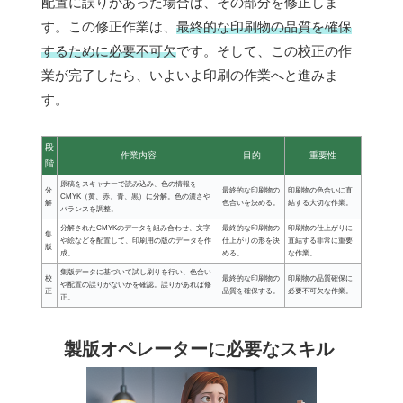
配置に誤りがあった場合は、その部分を修正しま
す。この修正作業は、
最終的な印刷物の品質を確保
するために必要不可欠
です。そして、この校正の作
業が完了したら、いよいよ印刷の作業へと進みま
す。
段
作業内容
目的
重要性
階
原稿をスキャナーで読み込み、色の情報を
分
最終的な印刷物の
印刷物の色合いに直
CMYK（黄、赤、青、黒）に分解。色の濃さや
解
色合いを決める。
結する大切な作業。
バランスを調整。
分解されたCMYKのデータを組み合わせ、文字
最終的な印刷物の
印刷物の仕上がりに
集
や絵などを配置して、印刷用の版のデータを作
仕上がりの形を決
直結する非常に重要
版
成。
める。
な作業。
集版データに基づいて試し刷りを行い、色合い
校
最終的な印刷物の
印刷物の品質確保に
や配置の誤りがないかを確認。誤りがあれば修
正
品質を確保する。
必要不可欠な作業。
正。
製版オペレーターに必要なスキル