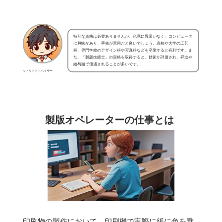
特別な資格は必要ありませんが、色覚に異常がなく、コンピュータ
に興味があり、手先が器用だと良いでしょう。高校や大学の工芸
科、専門学校のデザイン科や写真科などを卒業すると有利です。ま
た、「製版技能士」の資格を取得すると、技術が評価され、昇進や
給与面で優遇されることが多いです。
キャリアアドバイザー
製版オペレーターの仕事とは
印刷物の製作において、印刷機で実際に紙に色を乗