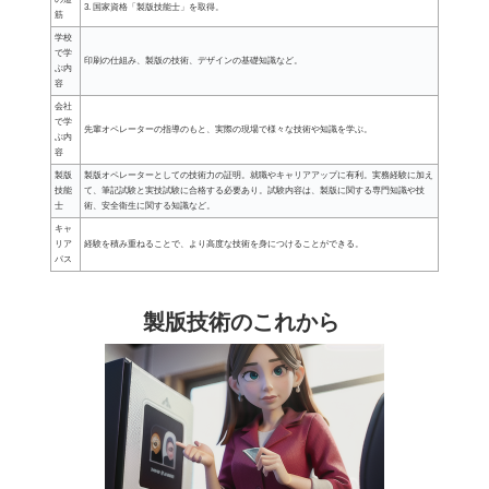
3. 国家資格「製版技能士」を取得。
筋
学校
で学
印刷の仕組み、製版の技術、デザインの基礎知識など。
ぶ内
容
会社
で学
先輩オペレーターの指導のもと、実際の現場で様々な技術や知識を学ぶ。
ぶ内
容
製版
製版オペレーターとしての技術力の証明。就職やキャリアアップに有利。実務経験に加え
技能
て、筆記試験と実技試験に合格する必要あり。試験内容は、製版に関する専門知識や技
士
術、安全衛生に関する知識など。
キャ
リア
経験を積み重ねることで、より高度な技術を身につけることができる。
パス
製版技術のこれから