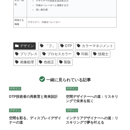
キル・特
デザイナーの意図を汲み取る力
性
印刷オペレーターと連携する力
高い責任感
関係する
デザイナー、印刷オペレーター
職種
デザイン
「フ」
DTP
カラーマネジメント
プリプレス
プロセスカラー
印刷
技能士
画像処理
色校正
製版
一緒に見られている記事
デザイン
デザイン
DTP技術者の再教育と将来設計
空間デザイナーへの道：リスキリ
ングで未来を拓く
デザイン
デザイン
空間を彩る、ディスプレイデザイ
インテリアデザイナーへの道：リ
ナーの道
スキリングで夢を叶える