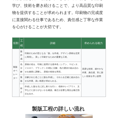
学び、技術を磨き続けることで、より高品質な印刷
物を提供することが求められます。印刷物の完成度
に直接関わる仕事であるため、責任感と丁寧な作業
を心がけることが大切です。
工
役割
詳細
求められる能力
程
版
印刷のための型となる「版」を作成。デザイン原稿を忠実
作
に再現し、美しく印刷するための重要な工程。
成
色
原稿の色を、印刷に使用する基本色（シアン、マゼンタ、
製版
分
イエロー、ブラック）の4色に分解。色の濃淡や組み合わ
高度な技術、細やかな
オペ
解
せを緻密に調整し、原稿の色味を再現。
作業、責任感、常に新
レー
しい技術を学ぶ姿勢
集
分解された色ごとに版を作成し、それらを正確に組み合わ
ター
版
せる作業。高い精度が求められる。
作成した版を元に試し刷りを行い、色味やレイアウト、文
校
字などに誤りがないかを確認。修正が必要な場合は修正指
正
示を出す。
製版工程の詳しい流れ