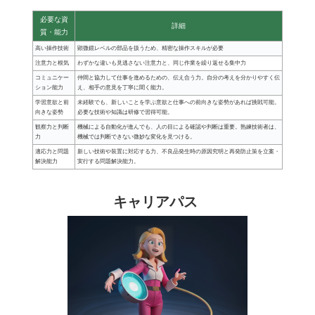
必要な資
詳細
質・能力
高い操作技術
顕微鏡レベルの部品を扱うため、精密な操作スキルが必要
注意力と根気
わずかな違いも見逃さない注意力と、同じ作業を繰り返せる集中力
コミュニケー
仲間と協力して仕事を進めるための、伝え合う力。自分の考えを分かりやすく伝
ション能力
え、相手の意見を丁寧に聞く能力。
学習意欲と前
未経験でも、新しいことを学ぶ意欲と仕事への前向きな姿勢があれば挑戦可能。
向きな姿勢
必要な技術や知識は研修で習得可能。
観察力と判断
機械による自動化が進んでも、人の目による確認や判断は重要。熟練技術者は、
力
機械では判断できない微妙な変化を見つける。
適応力と問題
新しい技術や装置に対応する力、不良品発生時の原因究明と再発防止策を立案・
解決能力
実行する問題解決能力。
キャリアパス