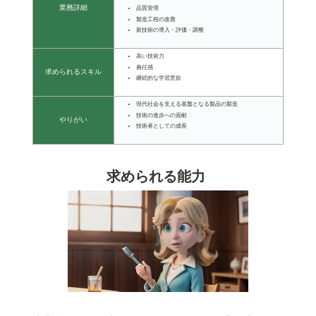
業務詳細
品質管理
製造工程の改善
新技術の導入・評価・調整
高い技術力
責任感
求められるスキル
継続的な学習意欲
現代社会を支える基盤となる製品の製造
技術の進歩への貢献
やりがい
技術者としての成長
求められる能力