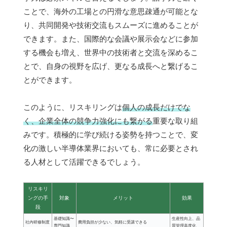
ことで、海外の工場との円滑な意思疎通が可能とな
り、共同開発や技術交流もスムーズに進めることが
できます。また、国際的な会議や展示会などに参加
する機会も増え、世界中の技術者と交流を深めるこ
とで、自身の視野を広げ、更なる成長へと繋げるこ
とができます。
このように、リスキリングは
個人の成長だけでな
く、企業全体の競争力強化にも繋がる
重要な取り組
みです。積極的に学び続ける姿勢を持つことで、変
化の激しい半導体業界においても、常に必要とされ
る人材として活躍できるでしょう。
リスキリ
ングの手
対象
メリット
効果
段
基礎知識〜
生産性向上、品
社内研修制度
費用負担が少ない、気軽に受講できる
専門知識
質管理高度化