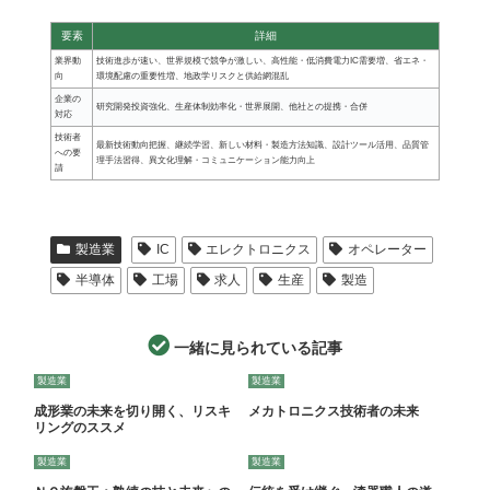
要素
詳細
業界動
技術進歩が速い、世界規模で競争が激しい、高性能・低消費電力IC需要増、省エネ・
向
環境配慮の重要性増、地政学リスクと供給網混乱
企業の
研究開発投資強化、生産体制効率化・世界展開、他社との提携・合併
対応
技術者
最新技術動向把握、継続学習、新しい材料・製造方法知識、設計ツール活用、品質管
への要
理手法習得、異文化理解・コミュニケーション能力向上
請
製造業
IC
エレクトロニクス
オペレーター
半導体
工場
求人
生産
製造
一緒に見られている記事
製造業
製造業
成形業の未来を切り開く、リスキ
メカトロニクス技術者の未来
リングのススメ
製造業
製造業