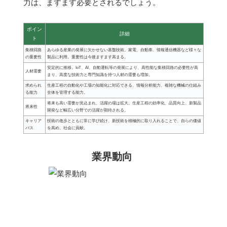
力は、ますます必要とされるでしょう。
ポイン
詳細
ト
集積回路
あらゆる産業の発展に欠かせない基盤技術。家電、自動車、情報通信機器など様々な
の重要性
製品に利用。重要性は今後ますます高まる。
安定的に推移。IoT、AI、自動運転等の発展により、高性能な集積回路の必要性が高
人材需要
まり、高度な技術力と専門知識を持つ人材の需要も増加。
求められ
生産工程の自動化や工場の知能化に対応できる、情報分析能力、複雑な機械の仕組み
る能力
全体を管理する能力。
将来も高い需要が見込まれ、活躍の場は拡大。生産工程の効率化、品質向上、新製品
将来性
開発など幅広い分野での活躍が期待される。
キャリア
技術の進歩とともに常に学び続け、新技術を積極的に取り入れることで、自らの価値
パス
を高め、社会に貢献。
業界動向