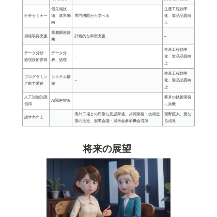
最先端技
生産工程効率
社外セミナー
術、業界動
専門機関から学べる
化、製品品質向
向
上
業務関連資
資格取得支援
計画的な学習支援
–
格
生産工程効率
データ分析・
データ分
–
化、製品品質向
処理技術習得
析、処理
上
生産工程効率
プログラミン
システム構
–
化、製品品質向
グ能力習得
築
上
人工知能知識
将来の技術開発
AI関連技術
–
習得
に貢献
海外工場との円滑な意思疎通、共同開発・技術交
視野拡大、更な
語学力向上
–
流の推進、国際会議・展示会参加機会増加
る成長
将来の展望