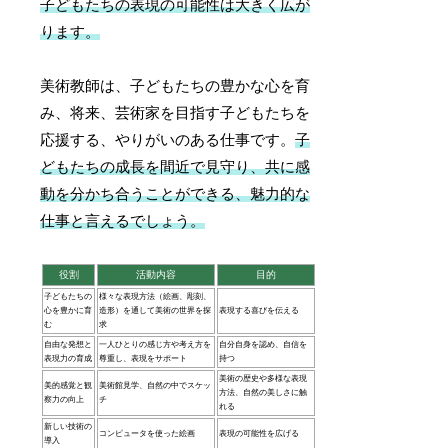
子どもたちの表現の可能性は大きく広が
ります。
美術教師は、子どもたちの豊かな心を育
み、将来、芸術家を目指す子どもたちを
応援する、やりがいのある仕事です。
子
どもたちの成長を間近で見守り、共に感
動を分かち合うことができる、魅力的な
仕事と言えるでしょう。
役割
活動内容
目的
子どもたちの
様々な表現方法（絵画、彫刻、
心を豊かに育
造形）を通して美術の世界を探
表現する喜びを伝える
む
求
自由な発想と
一人ひとりの感じ方や考え方を
自分自身を認め、自信を
表現力の育成
尊重し、表現をサポート
持つ
美術の歴史や多様な表現
美的感覚と観
美術館見学、自然の中でスケッ
方法、自然の美しさに触
察力の向上
チ
れる
新しい技術の
コンピュータを使った絵画
表現の可能性を広げる
導入