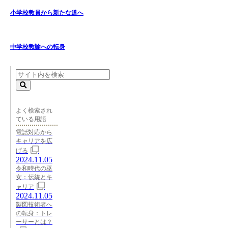
小学校教員から新たな道へ
中学校教諭への転身
よく検索され
ている用語
電話対応から
キャリアを広
げる
2024.11.05
令和時代の巫
女：伝統とキ
ャリア
2024.11.05
製図技術者へ
の転身：トレ
ーサーとは？