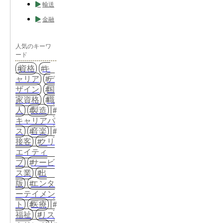
輸送
金融
人気のキーワ
ード
資格
キ
ャリア
デ
ザイン
国
家資格
職
人
製造
キャリアパ
ス
音楽
接客
クリ
エイティ
ブ
サービ
ス業
出
版
エンタ
ーテイメン
ト
医療
福祉
リス