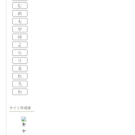
む
め
も
や
ゆ
よ
ら
り
る
れ
ろ
わ
サイト作成者