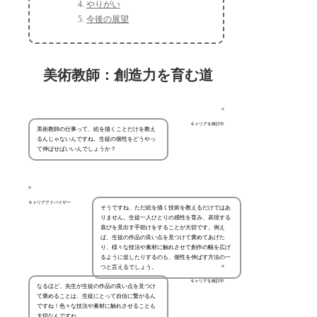
やりがい
今後の展望
美術教師：創造力を育む道
キャリアを検討中
美術教師の仕事って、絵を描くことだけを教え
るんじゃないんですね。生徒の個性をどうやっ
て伸ばせばいいんでしょうか？
キャリアアドバイザー
そうですね、ただ絵を描く技術を教えるだけではあ
りません。生徒一人ひとりの感性を育み、表現する
喜びを見出す手助けをすることが大切です。例え
ば、生徒の作品の良い点を見つけて褒めてあげた
り、様々な技法や素材に触れさせて創作の幅を広げ
るように促したりするのも、個性を伸ばす方法の一
つと言えるでしょう。
キャリアを検討中
なるほど。先生が生徒の作品の良い点を見つけ
て褒めることは、生徒にとって自信に繋がるん
ですね！色々な技法や素材に触れさせることも
大切なんですね。