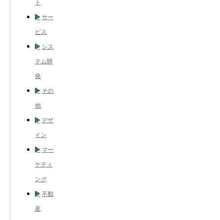
ト
サー
ビス
シス
テム開
発
その
他
デザ
イン
マー
ケティ
ング
不動
産