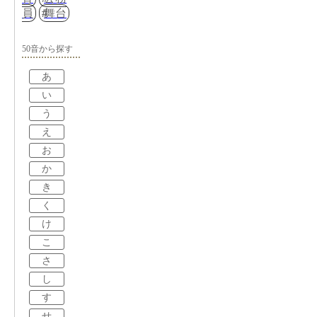
員
舞台
50音から探す
あ
い
う
え
お
か
き
く
け
こ
さ
し
す
せ