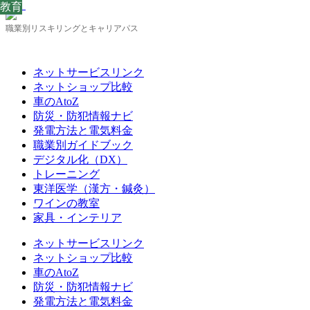
教育
教育
教育
教育
教育
教育
教育
教育
教育
職業別リスキリングとキャリアパス
ネットサービスリンク
ネットショップ比較
車のAtoZ
防災・防犯情報ナビ
発電方法と電気料金
職業別ガイドブック
デジタル化（DX）
トレーニング
東洋医学（漢方・鍼灸）
ワインの教室
家具・インテリア
ネットサービスリンク
ネットショップ比較
車のAtoZ
防災・防犯情報ナビ
発電方法と電気料金