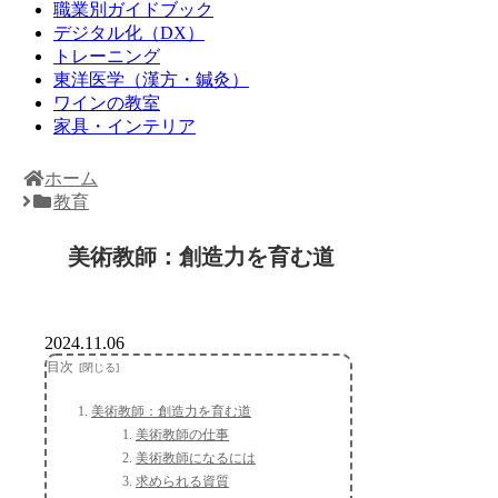
職業別ガイドブック
デジタル化（DX）
トレーニング
東洋医学（漢方・鍼灸）
ワインの教室
家具・インテリア
ホーム
教育
美術教師：創造力を育む道
2024.11.06
目次
美術教師：創造力を育む道
美術教師の仕事
美術教師になるには
求められる資質