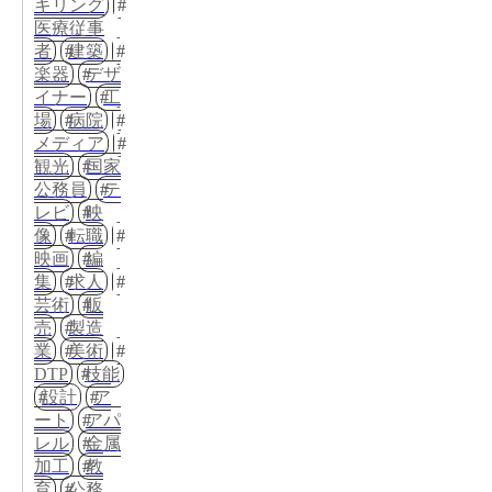
キリング
医療従事
者
建築
楽器
デザ
イナー
工
場
病院
メディア
観光
国家
公務員
テ
レビ
映
像
転職
映画
編
集
求人
芸術
販
売
製造
業
美術
DTP
技能
設計
ア
ート
アパ
レル
金属
加工
教
育
公務