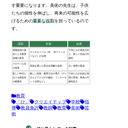
す重要になります。美術の先生は、子供
たちの個性を伸ばし、将来の可能性を広
げるための
重要な役割
を担っているので
す。
課題
対策
効果
情報技術の進
子供たちの表現力向
デジタルツール（PC、3Dプリンタ
歩による教育
上、新しい作品の可
ーなど）の活用
現場の変化
能性
グローバル化
美術を通じた異文化理解の促進
広い視野の育成
の進展
新しい時代に
新しい技術・教育方法の導入（デジ
子供たちの自由な発
おける創造性
タルとアナログの融合、インターネ
想の育成、将来の可
の重要性
ット活用など）
能性拡大
教育
「ひ」
クリエイティブ
学校
指
導
教員免許
教師
教育
美術
芸
術