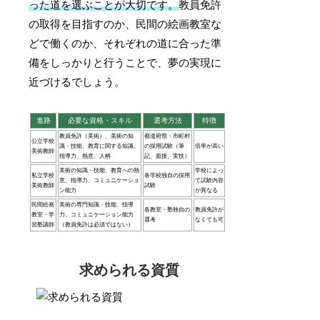
った道を選ぶことが大切です。
教員免許
の取得を目指すのか、民間の絵画教室な
どで働くのか、それぞれの道に合った準
備をしっかりと行うことで、夢の実現に
近づけるでしょう。
進路
必要な資格・スキル
選考方法
特徴
教員免許（美術）、美術の知
都道府県・市町村
公立学校
識・技能、教育に関する知識、
の採用試験（筆
倍率が高い
美術教師
指導力、熱意、人柄
記、面接、実技）
美術の知識・技能、教育への熱
学校によっ
私立学校
各学校独自の採用
意、指導力、コミュニケーショ
て試験内容
美術教師
試験
ン能力
が異なる
民間絵画
美術の専門知識・技能、指導
各教室・塾独自の
教員免許が
教室・学
力、コミュニケーション能力
選考
なくても可
習塾講師
（教員免許は必須ではない）
求められる資質