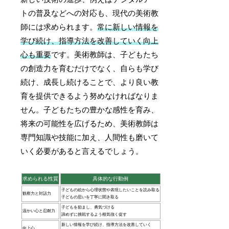
トの普及などへの対応も、現代の美術教
師には求められます。
常に新しい情報を
学び続け、指導方法を改善していく向上
心も重要
です。美術教師は、子どもたち
の創造力を育むだけでなく、自らも学び
続け、成長し続けることで、より良い教
育を提供できるよう努めなければなりま
せん。子どもたちの豊かな感性を育み、
将来の可能性を広げるため、美術教師は
専門知識や技能に加え、人間性も磨いて
いく必要があると言えるでしょう。
求められる性質
具体的な行動例
子どもの絵から心理状態や表現したいことを読み取る
観察力と対話力
子どもの思いを丁寧に聞き取る
子どもを励まし、勇気づける
温かい心と忍耐力
諦めずに挑戦するよう根気強く促す
新しい情報を学び続け、指導方法を改善していく
向上心