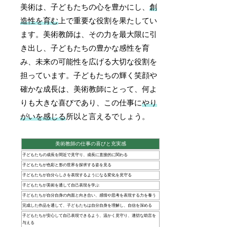
美術は、子どもたちの心を豊かにし、
創
造性を育む
上で重要な役割を果たしてい
ます。美術教師は、その力を最大限に引
き出し、子どもたちの豊かな感性を育
み、未来の可能性を広げる大切な役割を
担っています。子どもたちの輝く笑顔や
確かな成長は、美術教師にとって、何よ
りも大きな喜びであり、この仕事に
やり
がいを感じる
所以と言えるでしょう。
美術教師の仕事の喜びと充実感
子どもたちの成長を間近で見守り、成長に直接的に関わる
子どもたちが色彩と形の世界を探求する姿を見る
子どもたちが自分らしさを表現するようになる変化を見守る
子どもたちが美術を通して自己表現を学ぶ
子どもたちが自分自身の内面と向き合い、感情や思考を表現する力を養う
完成した作品を通して、子どもたちは自分自身を理解し、自信を深める
子どもたちが安心して自己表現できるよう、温かく見守り、適切な助言を
与える