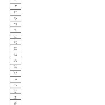
そ
た
ち
つ
て
と
な
に
ね
の
は
ひ
ふ
へ
ほ
ま
み