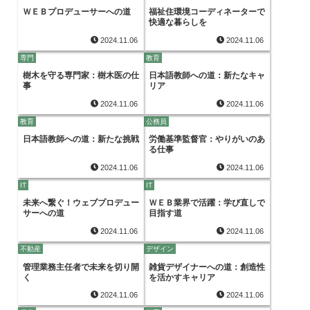
ＷＥＢプロデューサーへの道
福祉住環境コーディネーターで
快適な暮らしを
2024.11.06
2024.11.06
専門
教育
樹木を守る専門家：樹木医の仕
日本語教師への道：新たなキャ
事
リア
2024.11.06
2024.11.06
教育
公務員
日本語教師への道：新たな挑戦
労働基準監督官：やりがいのあ
る仕事
2024.11.06
2024.11.06
IT
IT
未来へ繋ぐ！ウェブプロデュー
ＷＥＢ業界で活躍：学び直しで
サーへの道
目指す道
2024.11.06
2024.11.06
不動産
デザイン
管理業務主任者で未来を切り開
雑貨デザイナーへの道：創造性
く
を活かすキャリア
2024.11.06
2024.11.06