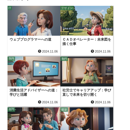
IT
デザイン
ウェブプログラマーへの道
ＣＡＤオペレーター：未来図を
描く仕事
2024.11.06
2024.11.06
専門
専門
消費生活アドバイザーへの道：
社労士でキャリアアップ：学び
学びと活躍
直しで未来を切り開く
2024.11.06
2024.11.06
専門
建築