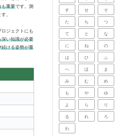
力も重要
です。測
す
せ
そ
ます。
た
ち
つ
プロジェクトにも
て
と
な
る深い知識が必要
に
ね
の
び続ける姿勢が重
は
ひ
ふ
へ
ほ
ま
み
む
め
も
や
ゆ
よ
ら
り
る
れ
ろ
わ