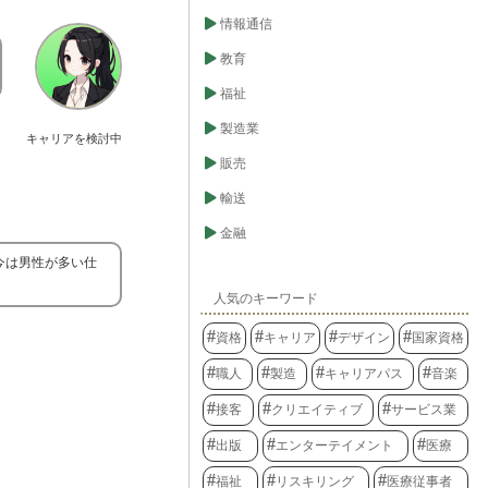
情報通信
教育
福祉
製造業
キャリアを検討中
販売
輸送
金融
今は男性が多い仕
人気のキーワード
資格
キャリア
デザイン
国家資格
職人
製造
キャリアパス
音楽
接客
クリエイティブ
サービス業
出版
エンターテイメント
医療
福祉
リスキリング
医療従事者