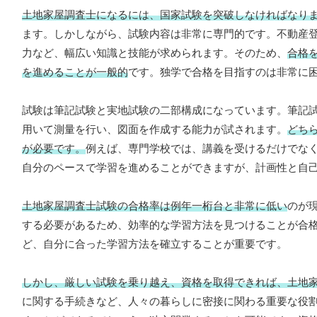
土地家屋調査士になるには、国家試験を突破しなければなり
ます。しかしながら、試験内容は非常に専門的です。不動産
力など、幅広い知識と技能が求められます。そのため、
合格
を進めることが一般的
です。独学で合格を目指すのは非常に
試験は筆記試験と実地試験の二部構成になっています。筆記
用いて測量を行い、図面を作成する能力が試されます。
どち
が必要です。
例えば、専門学校では、講義を受けるだけでな
自分のペースで学習を進めることができますが、計画性と自
土地家屋調査士試験の合格率は例年一桁台と非常に低い
のが
する必要があるため、効率的な学習方法を見つけることが合
ど、自分に合った学習方法を確立することが重要です。
しかし、厳しい試験を乗り越え、資格を取得できれば、土地
に関する手続きなど、人々の暮らしに密接に関わる重要な役