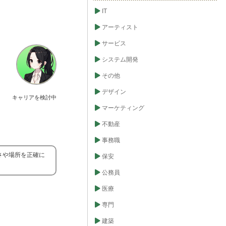
IT
アーティスト
サービス
システム開発
その他
デザイン
キャリアを検討中
マーケティング
不動産
事務職
さや場所を正確に
保安
公務員
医療
専門
建築