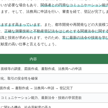
会いが必要な場合もあり、
関係者との円滑なコミュニケーション能
します。そして、法務局に申請を行い、審査を経て、登記が完了し
はますます高まっています
。また、都市開発や再開発などの大規模
は、
正確な測量技術と不動産登記法をはじめとする関連法令に関す
知識と技術が求められます。そのため、
常に最新の法令や技術を学
貢献度の高い仕事と言えるでしょう。
内容
・面積等の調査、図面作成、書類作成、法務局への申請
確化、取引の安全性を確保
図面作成 → 書類作成 → 法務局へ申請 → 登記完了
、コミュニケーション能力、最新法令・技術の学習意欲
トに関わる機会、社会貢献度の高さ