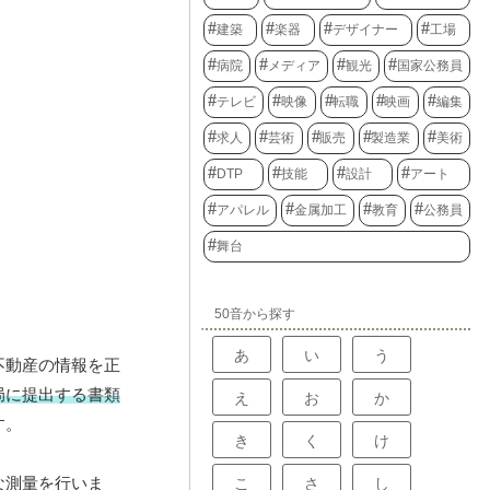
建築
楽器
デザイナー
工場
病院
メディア
観光
国家公務員
テレビ
映像
転職
映画
編集
求人
芸術
販売
製造業
美術
DTP
技能
設計
アート
アパレル
金属加工
教育
公務員
舞台
50音から探す
あ
い
う
不動産の情報を正
局に提出する書類
え
お
か
す。
き
く
け
な測量を行いま
こ
さ
し