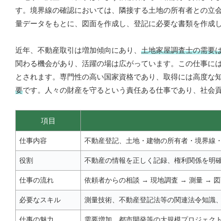
す。境界線の確認においては、隣接する土地の所有者との立
量データをもとに、図面を作成し、登記に必要な書類を作成
近年、不動産取引は増加傾向にあり、
土地家屋調査士の需要
関わる機会があり、活躍の場は広がっています。この仕事に
とされます。専門性の高い国家資格であり、取得には高度な
要
です。人々の財産を守るという責任ある仕事であり、社会
項目
仕事内容
不動産登記、土地・建物の所有者・境界線
役割
不動産の情報を正しく記録、権利関係を明
仕事の流れ
依頼者からの相談 → 現地調査 → 測量 → 
必要なスキル
測量技術、不動産登記法等の関連法令知識
仕事の魅力
需要増加、都市開発等の大規模プロジェク