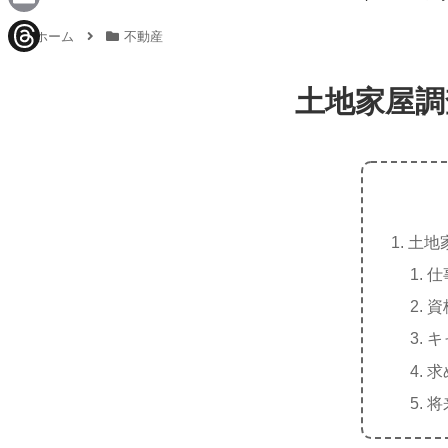
e
a
E
ホーム
不動産
c
m
T
e
a
土地家屋調
h
b
i
r
o
l
e
o
a
k
d
土地
s
仕
資
キ
求
将