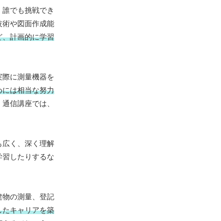
。誰でも挑戦でき
技術や図面作成能
ど、計画的に学習
実際に測量機器を
めには相当な努力
。通信講座では、
も広く、深く理解
学習したりするな
建物の測量、登記
したキャリアを築