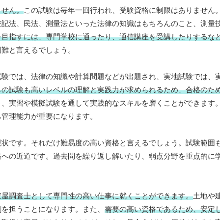
ません。
この試験は毎年一回行われ、受験資格に制限はありません
登記法、民法、測量法といった法律の知識はもちろんのこと、測量
を目指すには、専門学校に通ったり、通信講座を受講したりするな
困難と言えるでしょう。
試験では、法律の知識や計算問題などが出題され、実地試験では、
らの試験も高いレベルの理解と実践力が求められるため、合格のた
く、実習や模擬試験を通して実践的なスキルを磨くことができます
己管理能力が重要になります。
現状です。それだけ難易度の高い資格と言えるでしょう。試験範囲
格への近道です。過去問を繰り返し解いたり、弱点分野を重点的に
家屋調査士として専門性の高い仕事に就くことができます。
土地や
割を担うことになります。また、
需要の高い資格であるため、安定