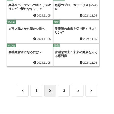
楽器リペアマンへの道：リスキ
色彩のプロ、カラーリストへの
リングで新たなキャリア
道
2024.11.05
2024.11.05
製造業
医療
ガラス職人から新たな道へ
看護師の未来を切り開くリスキ
リング
2024.11.05
2024.11.05
その他
医療
会社経営者になるには？
管理栄養士：未来の健康を支え
る専門職
2024.11.05
2024.11.05
前
次
1
2
3
5
へ
へ