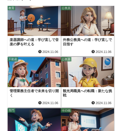
教育
公務員
楽器講師への道：学び直しで音
外務公務員への道：学び直しで
楽の夢を叶える
目指す
2024.11.06
2024.11.06
不動産
公務員
管理業務主任者で未来を切り開
観光局職員への転職：新たな挑
く
戦
2024.11.06
2024.11.06
専門
その他