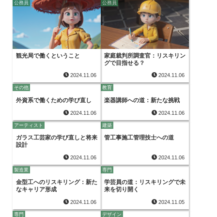
公務員
公務員
観光局で働くということ
家庭裁判所調査官：リスキリン
グで目指せる？
2024.11.06
2024.11.06
その他
教育
外資系で働くための学び直し
楽器講師への道：新たな挑戦
2024.11.06
2024.11.06
アーティスト
建築
ガラス工芸家の学び直しと将来
管工事施工管理技士への道
設計
2024.11.06
2024.11.06
製造業
専門
金型工へのリスキリング：新た
学芸員の道：リスキリングで未
なキャリア形成
来を切り開く
2024.11.06
2024.11.05
専門
デザイン