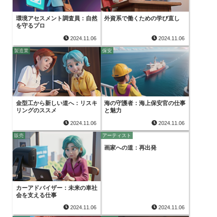
環境アセスメント調査員：自然
外資系で働くための学び直し
を守るプロ
2024.11.06
2024.11.06
製造業
保安
金型工から新しい道へ：リスキ
海の守護者：海上保安官の仕事
リングのススメ
と魅力
2024.11.06
2024.11.06
販売
アーティスト
画家への道：再出発
カーアドバイザー：未来の車社
会を支える仕事
2024.11.06
2024.11.06